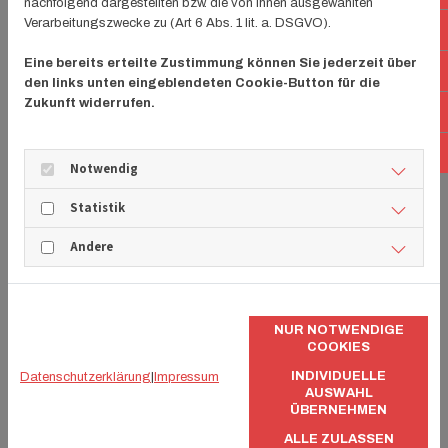
nachfolgend dargestellten bzw. die von Ihnen ausgewählten
Verarbeitungszwecke zu (Art 6 Abs. 1 lit. a. DSGVO).
E-
Eine bereits erteilte Zustimmung können Sie jederzeit über
Fa
den links unten eingeblendeten Cookie-Button für die
Zukunft widerrufen.
In
Lin
Notwendig
Statistik
Andere
NUR NOTWENDIGE
COOKIES
INDIVIDUELLE
Datenschutzerklärung
|
Impressum
AUSWAHL
ÜBERNEHMEN
ALLE ZULASSEN