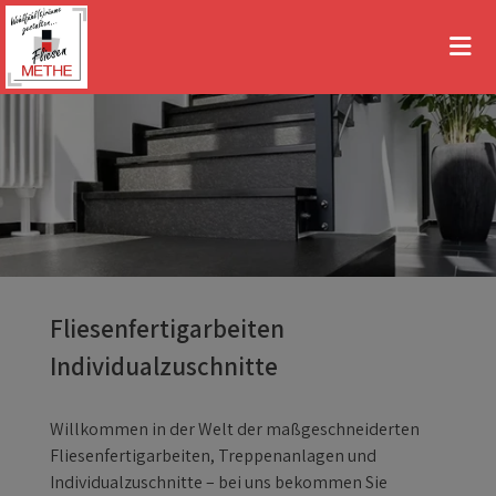
Fliesenfertigarbeiten
Individualzuschnitte
Willkommen in der Welt der maßgeschneiderten
Fliesenfertigarbeiten, Treppenanlagen und
Individualzuschnitte – bei uns bekommen Sie