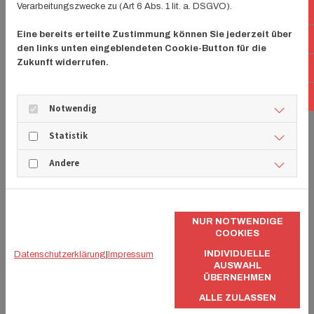
Verarbeitungszwecke zu (Art 6 Abs. 1 lit. a. DSGVO).
E-
Fliesenflächen, die an einigen Stellen kaputt sind,
stechen oft unschön ins Auge. Wir bieten einen
Eine bereits erteilte Zustimmung können Sie jederzeit über
Fa
Reparaturservice
für Fliesen
an, damit Sie sich schon
den links unten eingeblendeten Cookie-Button für die
Zukunft widerrufen.
bald wieder an intakten Fliesen erfreuen können.
In
Wenden Sie sich an unsere erfahrenen Mitarbeiter! Egal,
Lin
Notwendig
ob Neuverlegung oder Ausbesserungen: Für
professionell und zuverlässig durchgeführte
Statistik
Fliesenarbeiten
sind Sie bei
METHE Fliesen
in Hannover
an der richtigen Adresse.
Andere
NUR NOTWENDIGE
COOKIES
INDIVIDUELLE
Datenschutzerklärung
|
Impressum
AUSWAHL
ÜBERNEHMEN
ALLE ZULASSEN