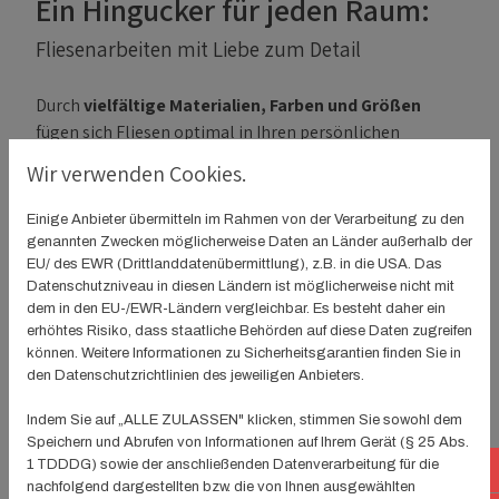
Ein Hingucker für jeden Raum:
Fliesenarbeiten mit Liebe zum Detail
Durch
vielfältige Materialien, Farben und Größen
fügen sich Fliesen optimal in Ihren persönlichen
Einrichtungsstil ein. Ob edler Naturstein, bunte
Wir verwenden Cookies.
Mosaikfliesen oder moderne Großformatfliesen: Wenn
es um F
liesen als Boden- oder Wandbelag
geht, sind
Einige Anbieter übermitteln im Rahmen von der Verarbeitung zu den
Ihrer Kreativität keine Grenzen gesetzt! Durch die breite
genannten Zwecken möglicherweise Daten an Länder außerhalb der
Auswahl können sie in jedem Raum des Gebäudes
EU/ des EWR (Drittlanddatenübermittlung), z.B. in die USA. Das
Datenschutzniveau in diesen Ländern ist möglicherweise nicht mit
verlegt werden und sind längst nicht mehr nur der
dem in den EU-/EWR-Ländern vergleichbar. Es besteht daher ein
Klassiker für die moderne Badgestaltung oder
erhöhtes Risiko, dass staatliche Behörden auf diese Daten zugreifen
Badrenovierung. Gerne zeigen wir Ihnen
verschiedene
können. Weitere Informationen zu Sicherheitsgarantien finden Sie in
Gestaltungsmöglichkeiten
auf und beraten Sie
den Datenschutzrichtlinien des jeweiligen Anbieters.
umfassend. Anschließend führen wir die Fliesenarbeiten
Indem Sie auf „ALLE ZULASSEN" klicken, stimmen Sie sowohl dem
fach- und termingerecht
für Sie durch.
Speichern und Abrufen von Informationen auf Ihrem Gerät (§ 25 Abs.
Selbstverständlich ist unser Anspruch dabei, perfekte
1 TDDDG) sowie der anschließenden Datenverarbeitung für die
Te
Ergebnisse zu erzielen!
nachfolgend dargestellten bzw. die von Ihnen ausgewählten