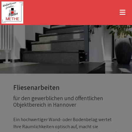
Fliesenarbeiten
für den gewerblichen und öffentlichen
Objektbereich in Hannover
Ein hochwertiger Wand- oder Bodenbelag wertet
Ihre Räumlichkeiten optisch auf, macht sie